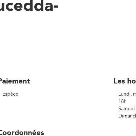
ucedda-
Paiement
Les ho
Espèce
Lundi, m
18h
Samedi 
Dimanch
Coordonnées