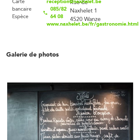
reception@naxhelet.be
Carte
Rue de
085/82
bancaire
Naxhelet 1
64 08
Espèce
4520 Wanze
www.naxhelet.be/fr/gastronomie.html
Galerie de photos