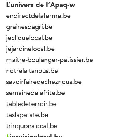
L’univers de l’Apaq-w
endirectdelaferme.be
grainesdagri.be
jecliquelocal.be
jejardinelocal.be
maitre-boulanger-patissier.be
notrelaitanous.be
savoirfairedecheznous.be
semainedelafrite.be
tabledeterroir.be
taslapatate.be
trinquonslocal.be
jecuisinelocal.be