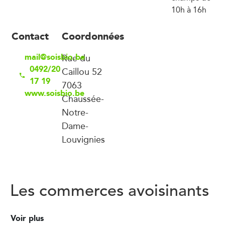
10h à 16h
Contact
Coordonnées
mail@soisbio.be
Rue du
0492/20
Caillou 52
17 19
7063
www.soisbio.be
Chaussée-
Notre-
Dame-
Louvignies
Les commerces avoisinants
Voir plus