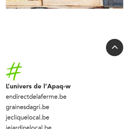
Accueil
L’univers de l’Apaq-w
endirectdelaferme.be
grainesdagri.be
jecliquelocal.be
jejardinelocal.be