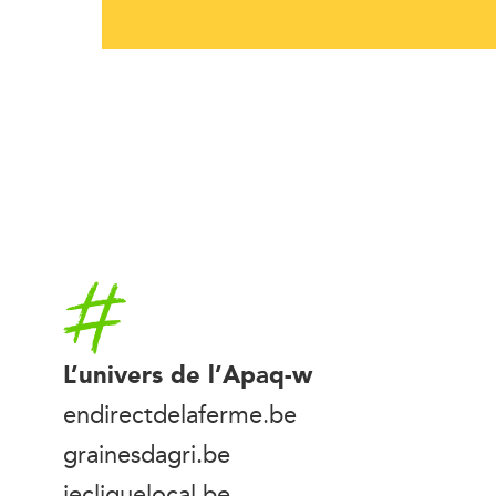
Accueil
L’univers de l’Apaq-w
endirectdelaferme.be
grainesdagri.be
jecliquelocal.be