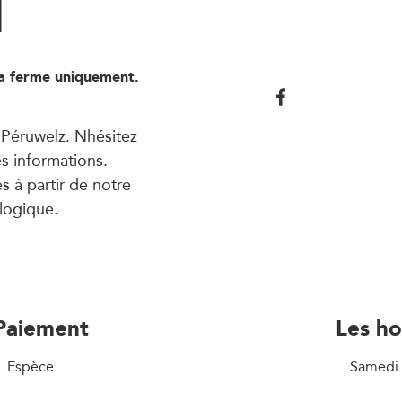
l
la ferme uniquement.
 Péruwelz. Nhésitez
es informations.
s à partir de notre
ologique.
Paiement
Les ho
Espèce
Samedi 