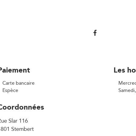
Paiement
Les ho
Carte bancaire
Mercred
Espèce
Samedi,
Coordonnées
ue Slar 116
4801 Stembert