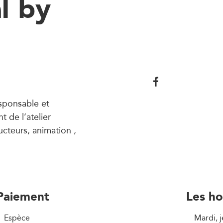
l by
esponsable et
t de l’atelier
ucteurs, animation ,
Paiement
Les ho
Espèce
Mardi, 