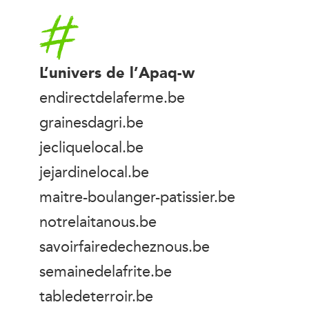
Accueil
L’univers de l’Apaq-w
endirectdelaferme.be
grainesdagri.be
jecliquelocal.be
jejardinelocal.be
maitre-boulanger-patissier.be
notrelaitanous.be
savoirfairedecheznous.be
semainedelafrite.be
tabledeterroir.be