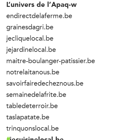
L’univers de l’Apaq-w
endirectdelaferme.be
grainesdagri.be
jecliquelocal.be
jejardinelocal.be
maitre-boulanger-patissier.be
notrelaitanous.be
savoirfairedecheznous.be
semainedelafrite.be
tabledeterroir.be
taslapatate.be
trinquonslocal.be
jecuisinelocal.be