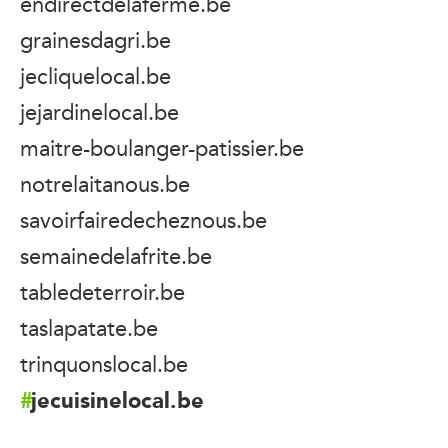
endirectdelaferme.be
grainesdagri.be
jecliquelocal.be
jejardinelocal.be
maitre-boulanger-patissier.be
notrelaitanous.be
savoirfairedecheznous.be
semainedelafrite.be
tabledeterroir.be
taslapatate.be
trinquonslocal.be
jecuisinelocal.be