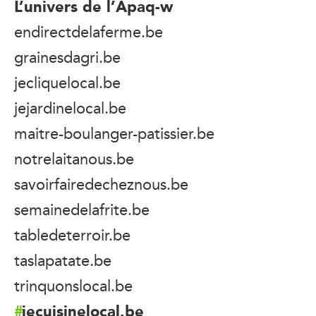
L’univers de l’Apaq-w
endirectdelaferme.be
grainesdagri.be
jecliquelocal.be
jejardinelocal.be
maitre-boulanger-patissier.be
notrelaitanous.be
savoirfairedecheznous.be
semainedelafrite.be
tabledeterroir.be
taslapatate.be
trinquonslocal.be
jecuisinelocal.be