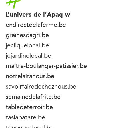
L’univers de l’Apaq-w
endirectdelaferme.be
grainesdagri.be
jecliquelocal.be
jejardinelocal.be
maitre-boulanger-patissier.be
notrelaitanous.be
savoirfairedecheznous.be
semainedelafrite.be
tabledeterroir.be
taslapatate.be
trinquonslocal.be