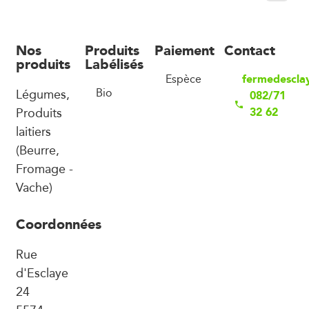
Nos
Produits
Paiement
Contact
produits
Labélisés
fermedescla
Espèce
Légumes,
Bio
082/71
Produits
32 62
laitiers
(Beurre,
Fromage -
Vache)
Coordonnées
Rue
d'Esclaye
24