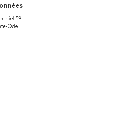
onnées
n-ciel 59
nte-Ode
Aux délices de
La