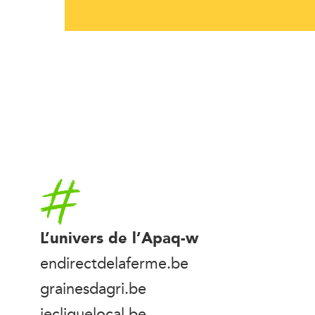
Accueil
L’univers de l’Apaq-w
endirectdelaferme.be
grainesdagri.be
jecliquelocal.be