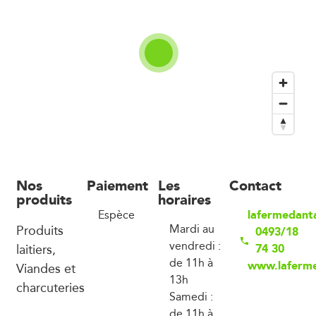
Nos
Paiement
Les
Contact
produits
horaires
lafermedant
Espèce
Produits
Mardi au
0493/18
vendredi :
laitiers,
74 30
de 11h à
www.laferm
Viandes et
13h
charcuteries
Samedi :
de 11h à