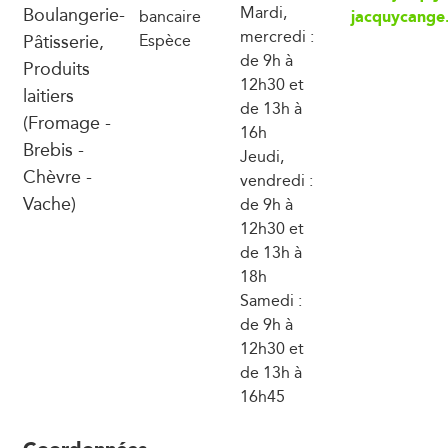
Boulangerie-
Mardi,
jacquycange
bancaire
mercredi :
Pâtisserie,
Espèce
de 9h à
Produits
12h30 et
laitiers
de 13h à
(Fromage -
16h
Brebis -
Jeudi,
Chèvre -
vendredi :
Vache)
de 9h à
12h30 et
de 13h à
18h
Samedi :
de 9h à
12h30 et
de 13h à
16h45