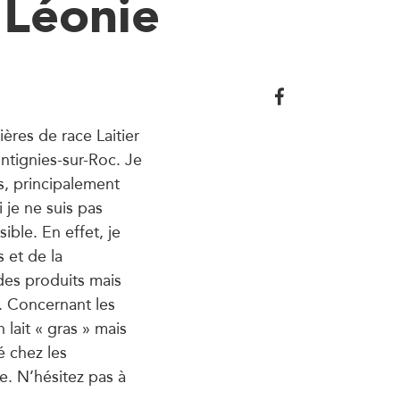
 Léonie
ères de race Laitier
tignies-sur-Roc. Je
rs, principalement
 je ne suis pas
ible. En effet, je
s et de la
des produits mais
 Concernant les
 lait « gras » mais
é chez les
e. N’hésitez pas à