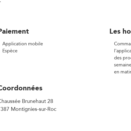
.
Paiement
Les ho
Application mobile
Command
Espèce
l'applic
des pro
semaine
en mati
Coordonnées
Chaussée Brunehaut 28
7387 Montignies-sur-Roc