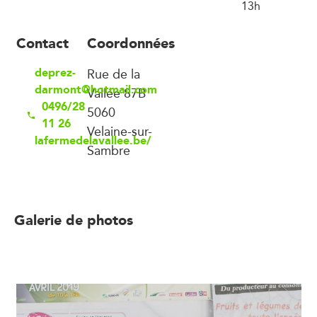
13h
Contact
Coordonnées
deprez-
Rue de la
darmont@hotmail.com
Vallée 87B
0496/28
5060
11 26
Velaine-sur-
lafermedelavallee.be/
Sambre
Galerie de photos