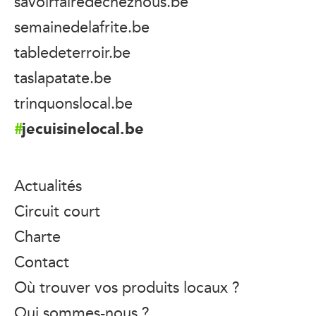
savoirfairedecheznous.be
semainedelafrite.be
tabledeterroir.be
taslapatate.be
trinquonslocal.be
jecuisinelocal.be
Actualités
Circuit court
Charte
Contact
Où trouver vos produits locaux ?
Qui sommes-nous ?