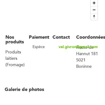
Nos
Paiement
Contact
Coordonnée
produits
val.givron@gmail.com
Espèce
Route de
Produits
Hannut 181
laitiers
5021
(Fromage)
Boninne
Galerie de photos