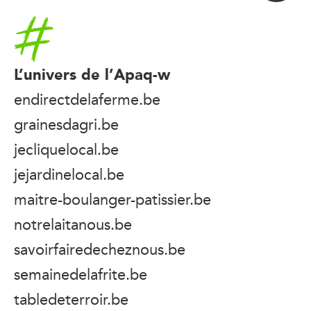
Accueil
L’univers de l’Apaq-w
endirectdelaferme.be
grainesdagri.be
jecliquelocal.be
jejardinelocal.be
maitre-boulanger-patissier.be
notrelaitanous.be
savoirfairedecheznous.be
semainedelafrite.be
tabledeterroir.be