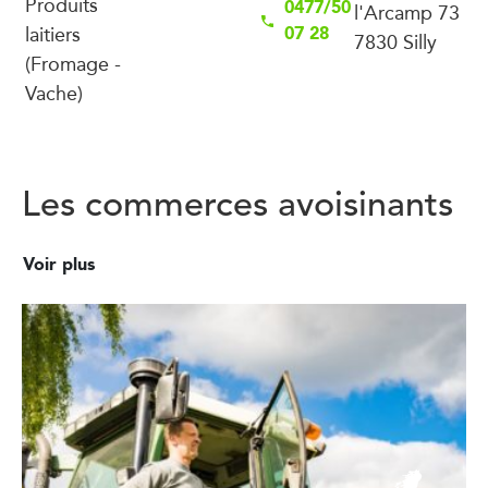
Produits
0477/50
l'Arcamp 73
laitiers
07 28
7830 Silly
(Fromage -
Vache)
Les commerces avoisinants
Voir plus