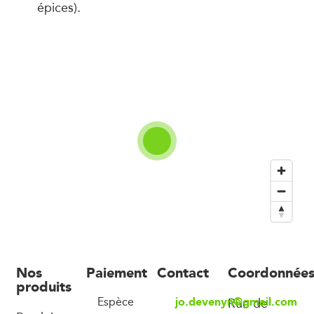
épices).
Nos
Paiement
Contact
Coordonnée
produits
jo.devenyn@gmail.com
Espèce
Rue de