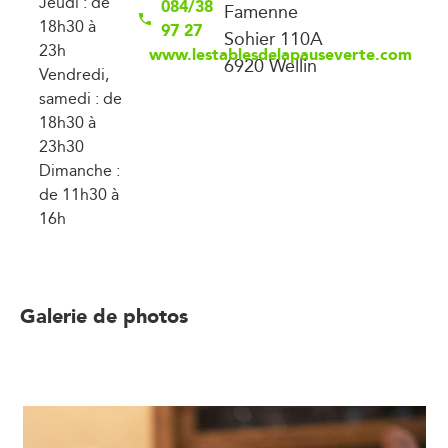
Jeudi : de
084/38
Famenne
18h30 à
97 27
Sohier 110A
23h
www.lestablesdelapauseverte.com
6920 Wellin
Vendredi,
samedi : de
18h30 à
23h30
Dimanche :
de 11h30 à
16h
Galerie de photos