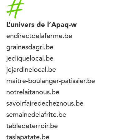
Accueil
L’univers de l’Apaq-w
endirectdelaferme.be
grainesdagri.be
jecliquelocal.be
jejardinelocal.be
maitre-boulanger-patissier.be
notrelaitanous.be
savoirfairedecheznous.be
semainedelafrite.be
tabledeterroir.be
taslapatate.be