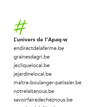
Accueil
L’univers de l’Apaq-w
endirectdelaferme.be
grainesdagri.be
jecliquelocal.be
jejardinelocal.be
maitre-boulanger-patissier.be
notrelaitanous.be
savoirfairedecheznous.be