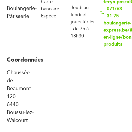
feryn.pasca
Carte
Boulangerie-
Jeudi au
071/63
bancaire
lundi et
Pâtisserie
31 75
Espèce
jours fériés
boulangerie-
: de 7h à
express.be/
18h30
en-ligne/bon
produits
Coordonnées
Chaussée
de
Beaumont
120
6440
Boussu-lez-
Walcourt