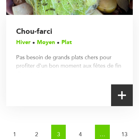
Chou-farci
Hiver
Moyen
Plat
Pas besoin de grands plats chers pour
profiter d'un bon moment aux fêtes de fin
d'année ! La preuve.
Pagination des publications
1
2
3
4
…
13