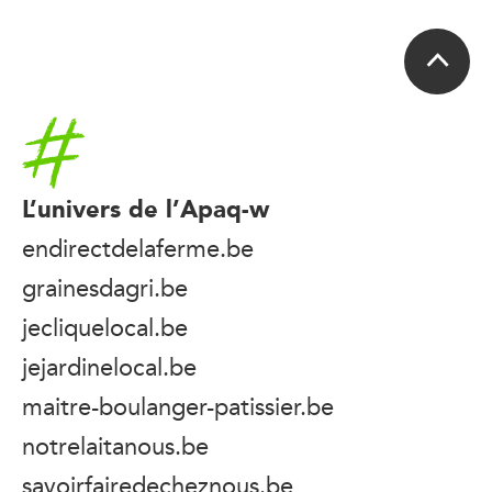
Accueil
L’univers de l’Apaq-w
endirectdelaferme.be
grainesdagri.be
jecliquelocal.be
jejardinelocal.be
maitre-boulanger-patissier.be
notrelaitanous.be
savoirfairedecheznous.be