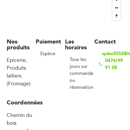
Nos
Paiement
Les
Contact
produits
horaires
spike5552@h
Espèce
Epicerie,
Tous les
0474/99
jours sur
Produits
91 08
commande
laitiers
ou
(Fromage)
réservation
Coordonnées
Chemin du
bois