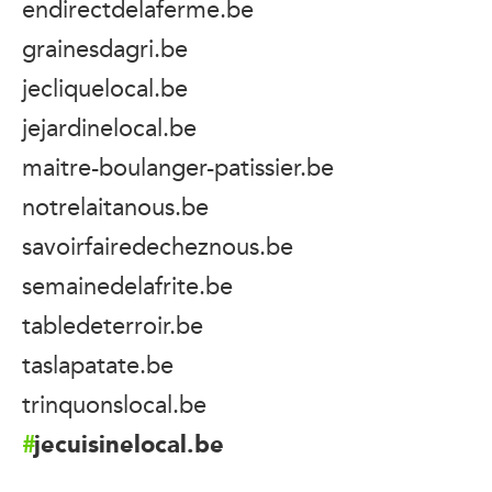
endirectdelaferme.be
grainesdagri.be
jecliquelocal.be
jejardinelocal.be
maitre-boulanger-patissier.be
notrelaitanous.be
savoirfairedecheznous.be
semainedelafrite.be
tabledeterroir.be
taslapatate.be
trinquonslocal.be
jecuisinelocal.be